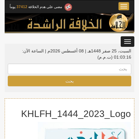
Toggle
مضى على هدم الخلافة
37412
يوماً
navigation
Toggle
gation
السبت، 25 صفر 1448هـ | 08 أغسطس 2026م |
الساعة الآن:
01:03:16
(ت.م.م)
بحث
KHLFH_1444_2023_Logo