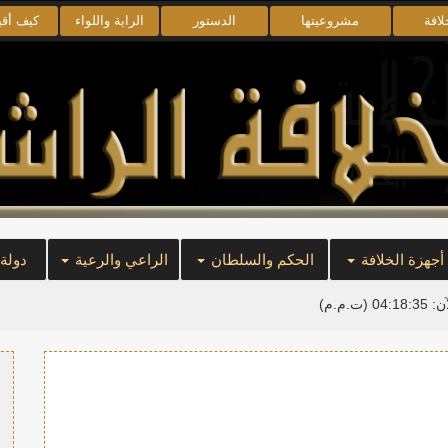
لافة
مشروعيتها
الدستور
الراية واللواء
كيف أق
أجهزة الخلافة
الحكم والسلطان
الراعي والرعية
دولة
آن:
04:18:36
(ت.م.م)