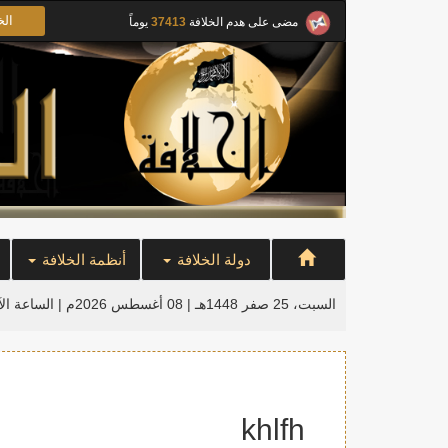
الخ
مضى على هدم الخلافة
37413
يوماً
دولة الخلافة
أنظمة الخلافة
السبت، 25 صفر 1448هـ | 08 أغسطس 2026م |
الساعة ال
khlfh