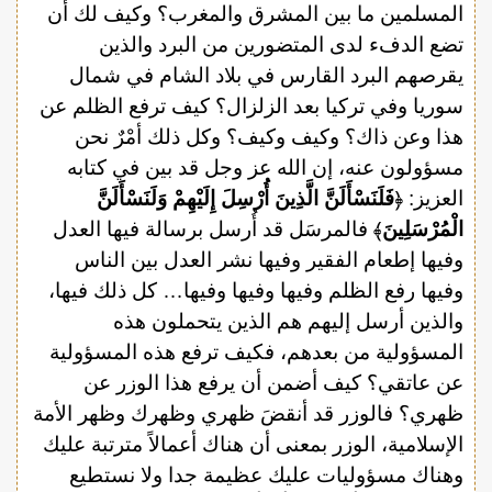
المسلمين ما بين المشرق والمغرب؟ وكيف لك أن
تضع الدفء لدى المتضورين من البرد والذين
يقرصهم البرد القارس في بلاد الشام في شمال
سوريا وفي تركيا بعد الزلزال؟ كيف ترفع الظلم عن
هذا وعن ذاك؟ وكيف وكيف؟ وكل ذلك أمْرٌ نحن
مسؤولون عنه، إن الله عز وجل قد بين في كتابه
العزيز: ﴿
فَلَنَسْأَلَنَّ الَّذِينَ أُرْسِلَ إِلَيْهِمْ وَلَنَسْأَلَنَّ
الْمُرْسَلِينَ
﴾ فالمرسَل قد أُرسل برسالة فيها العدل
وفيها إطعام الفقير وفيها نشر العدل بين الناس
وفيها رفع الظلم وفيها وفيها وفيها… كل ذلك فيها،
والذين أرسل إليهم هم الذين يتحملون هذه
المسؤولية من بعدهم، فكيف ترفع هذه المسؤولية
عن عاتقي؟ كيف أضمن أن يرفع هذا الوزر عن
ظهري؟ فالوزر قد أنقضَ ظهري وظهرك وظهر الأمة
الإسلامية، الوزر بمعنى أن هناك أعمالاً مترتبة عليك
وهناك مسؤوليات عليك عظيمة جدا ولا نستطيع