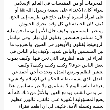
المحرمات أو من المقدسات في العالم الإسلامي
سواء أكان الاعتداء على سمعة رسول الله ﷺ أو
على امرأة أسيرة أو على حاج في طريقه إلى الحج،
كيف كان الخليفة في كل وقت يحرك الجيوش
وينتصر للمسلمين، وكيف حالَ الأمر إلى ما نحن عليه
الآن؛ مسلمو فلسطين يقتلون ليل نهار، وفي ميانمار
الروهينجا يُقتلون والأويغور في الصين، والحروب ما
بين المسلمين والبأس شديد، وكيف ينام الناس في
العراء في هذه الظروف التي نحن فيها، وكيف يموت
بعض الناس جوعا؟ وكيف وكيف وكيف؟ وكيف
ينتشر الظلم ويرتفع العدل، وتحدث أخي أحمد عن
العدل الذي يقيمه نظام الحكم في الإسلام ولا شيء
يعرفه الناس اليوم لا مسلمون ولا غير مسلمين. هذا
أمر يدمي القلب ويدمع العين. والأمَرُّ من ذلك كله أنه
يضع المسؤولية الكبيرة على عاتقي، فالوزر عظيم
نحمله وتحمله الأمة، فكيف لي أن أطعم فقراء