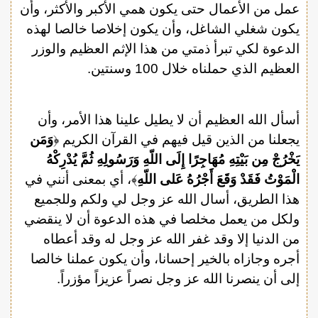
عمل من الأعمال حتى يكون همي الأكبر والأكثر، وأن
يكون شغلي الشاغل، وأن يكون إخلاصا خالصا لهذه
الدعوة لكي تبرأ ذمتي من هذا الإثم العظيم والوزر
العظيم الذي حملناه خلال 100 وسنتين.
أسأل الله العظيم أن لا يطيل علينا هذا الأمر، وأن
يجعلنا من الذين قيل فيهم في القرآن الكريم ﴿
وَمَن
يَخْرُجْ مِن بَيْتِهِ مُهَاجِرًا إِلَى اللّهِ وَرَسُولِهِ ثُمَّ يُدْرِكْهُ
الْمَوْتُ فَقَدْ وَقَعَ أَجْرُهُ عَلى اللّهِ
﴾، أي بمعنى أنني في
هذا الطريق، أسال الله عز وجل لي ولكم وللجميع
ولكل من يعمل مخلصا في هذه الدعوة أن لا ينقضي
من الدنيا إلا وقد غفر الله عز وجل له وقد أعطاه
أجره وجازاه بالخير إحسانا، وأن يكون عملنا خالصا
إلى أن ينصرنا الله عز وجل نصراً عزيزاً مؤزراً.