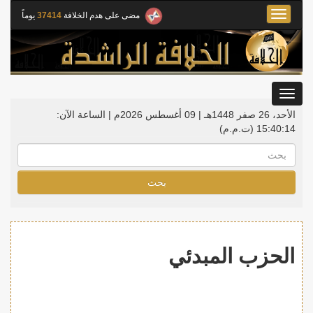
Toggle
مضى على هدم الخلافة
37414
يوماً
navigation
Toggle
gation
الأحد، 26 صفر 1448هـ | 09 أغسطس 2026م |
الساعة الآن:
15:40:14
(ت.م.م)
بحث
الحزب المبدئي