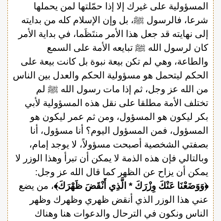
المسؤولية على غيرك إلا إذا حمّلتها لمن يحملها
شرعا، فالرسول ﷺ، بل وإن الإسلام كله من بدايته
إلى نهايته قد جعل هذا الأمر منتَظَما، في بداية الأمر
كان لرسول الله ﷺ تبايعه الأمة على السمع
والطاعة، وهي لم تكن بيعة نبوة بل كانت بيعة على
الحكم ليتحمل هو مسؤولية الحكم والعدل بين الناس
من الله عز وجل، ثم إذا مات رسول الله ﷺ لم
تختلف الأمة مطلقا على نقل هذه المسؤولية لأبي
بكر ليكون هو المسؤول، ومن ثم عمر ليكون هو
المسؤول، فمن المسؤول اليوم؟ أنا مسؤول، أنا
بصفتي الشخصية أصبحت مسؤولاً، لا يوجد إمام،
وبالتالي فإن هذه الذمة لا يمكن أن تبرأ وهذا الوزر لا
يمكن أن يزاح عن الظهر كما قال الله عز وجل:
﴿وَوَضَعْنَا عَنْكَ وِزْرَكَ * الَّذِي أَنْقَضَ ظَهْرَكَ﴾
، من يضع
عني هذا الوزر الذي أنقض ظهري وظهرك وظهر
الناس ونكون في الترحال والدعوات هنا وهناك