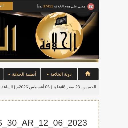
الخ
مضى على هدم الخلافة
37411
يوماً
دولة الخلافة
أنظمة الخلافة
الخميس، 23 صفر 1448هـ | 06 أغسطس 2026م |
الساعة ا
2023_06_12_PK_Ulama_CMP_POSTERS_30_AR