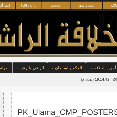
لافة
مشروعيتها
الدستور
الراية واللواء
كيف أق
أجهزة الخلافة
الحكم والسلطان
الراعي والرعية
دولة
لآن:
19:14:42
(ت.م.م)