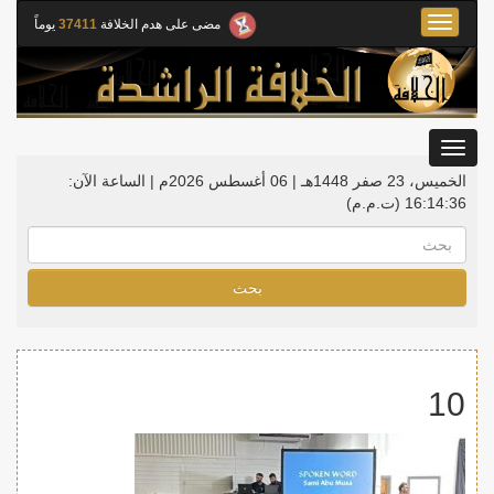
Toggle
مضى على هدم الخلافة
37411
يوماً
navigation
Toggle
gation
الخميس، 23 صفر 1448هـ | 06 أغسطس 2026م |
الساعة الآن:
16:14:36
(ت.م.م)
بحث
10