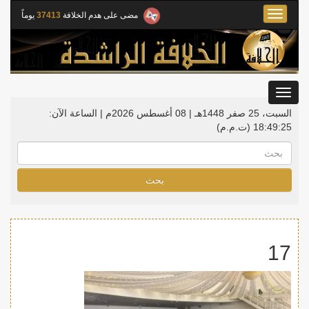
Toggle
مضى على هدم الخلافة
37413
يوماً
navigation
Toggle
gation
السبت، 25 صفر 1448هـ | 08 أغسطس 2026م |
الساعة الآن:
18:49:25
(ت.م.م)
بحث
17