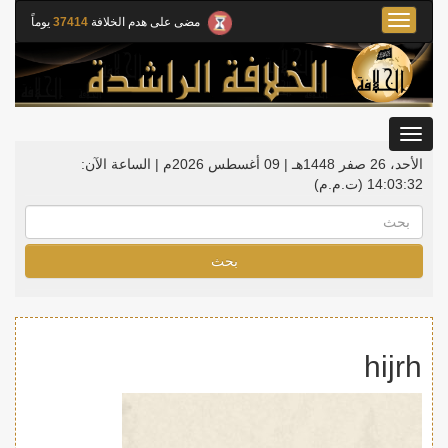
Toggle
مضى على هدم الخلافة
37414
يوماً
navigation
Toggle
gation
الأحد، 26 صفر 1448هـ | 09 أغسطس 2026م |
الساعة الآن:
14:03:33
(ت.م.م)
بحث
hijrh