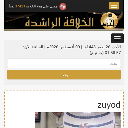
Toggle
مضى على هدم الخلافة
37413
يوماً
navigation
Toggle
gation
الأحد، 26 صفر 1448هـ | 09 أغسطس 2026م |
الساعة الآن:
01:56:57
(ت.م.م)
بحث
zuyod