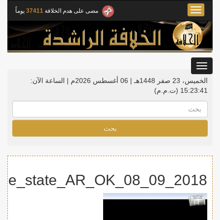
Toggle
مضى على هدم الخلافة
37411
يوماً
navigation
Toggle
gation
الخميس، 23 صفر 1448هـ | 06 أغسطس 2026م |
الساعة الآن:
15:23:41
(ت.م.م)
بحث
2018_09_08_Art_Providing_medicines_is_the_duty_of_the_state_AR_OK