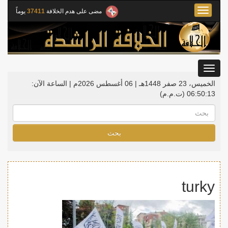
Toggle
مضى على هدم الخلافة
37411
يوماً
navigation
Toggle
gation
الخميس، 23 صفر 1448هـ | 06 أغسطس 2026م |
الساعة الآن:
06:50:13
(ت.م.م)
بحث
turky