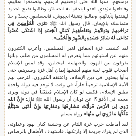
بوسعهم، دعوا الله حتى أوجعتهم أذرعهم، وتصدقوا بمالهم،
وقاطعوا مؤيدي العدو ليلحقوا به الخسائر، وطالبوا بفتح الحدود
ليفتدوا بأبنائهم، وطالبوا بتعبئة الجيوش، فالمسلمون جسدٌ واحدٌ
متماسك بالإيمان، قال رسول الله ﷺ:
«تَرَى الْمُؤْمِنِينَ فِي
تَرَاحُمِهِمْ وَتَوَادِّهِمْ وَتَعَاطُفِهِمْ كَمَثَلِ الْجَسَدِ إِذَا اشْتَكَى عُضْواً
تَدَاعَى لَهُ سَائِرُ جَسَدِهِ بِالسَّهِرَ وَالْحُمَّى»
.
لقد كشفت غزة الحقائق لغير المسلمين، وأعرب الكثيرون
منهم عن استيائهم مما يتعرض له المسلمون من ظلم، وباتوا
يفرقون بين اليهود، والصهاينة المحتلين، وقد لمس الإسلام
أصحاب قلوب لينة منهم أدهشها إيمان أهل غزة وصبرهم، حتى
بدأوا يبحثون في دين الإسلام، واعتنقه الكثيرون، لترحب بهم
الأمة الإسلامية ترحيباً حاراً، في وقت لا توجد فيه دولة واحدة
تطبق الإسلام، فكيف لو كان الإسلام مُطبّقاً في دولة ويرى
مجده في الأفق؟! عن ثوبان أن رسول الله ﷺ قال:
«إِنَّ الله
زَوَى لِيَ الأَرْضَ فَرَأَيْتُ مَشَارِقَهَا وَمَغَارِبَهَا وَإِنَّ أُمَّتِي سَيَبْلُغُ
مُلْكُهَا مَا زُوِيَ لِي مِنْهَا»
رواه مسلم.
لقد أماطت حرب غزة اللثام عن وحشية كيان يهود وعداوته،
الذي لم يترك جريمة إلا وارتكبها، فاستهدف الأطفال بالرصاص