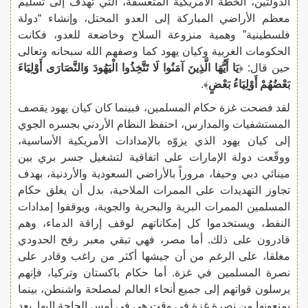
الدولتين، الخطة الأمريكية المتعسفة، التي تهدف إلى تسليم
معظم الأراضي المباركة إلى العدو المحتل، وإنشاء “دولة
فلسطينية” وهمية منزوعة السلاح وخاضعة للعدو، فكانت
الحكومات الغربية وكيان يهود كما وصفهم الله سبحانه وتعالى
حين قال: ﴿
يَا أَيُّهَا الَّذِينَ آمَنُوا لَا تَتَّخِذُوا الْيَهُودَ وَالنَّصَارَى أَوْلِيَاءَ
بَعْضُهُمْ أَوْلِيَاءُ بَعْضٍ
﴾.
لقد فضحت غزة حكام المسلمين، فبينما كان كيان يهود يقصف
المستشفيات والمدارس، احتفظ النظام الأردني بجسره الجوي
إلى كيان يهود الذي يزوّه بالإمدادات الأمريكية الأساسية،
ووقّعت دولة الإمارات على اتفاقية لتشغيل جسر بري بين
مينائي دبي وحيفا، مروراً بالأراضي السعودية والأردنية، بهدف
تجاوز التهديدات على الممرات الملاحية، بدل أن يغلق حكام
المسلمين الممرات البرية والبحرية والجوية، ويوقفوا إمدادات
النفط، ويستخدموا كل إمكاناتهم لوقف إراقة الدماء، وهم
قادرون على ذلك. أما مصر، فهي تبقي معبر رفح الحدودي
مغلقا، على الرغم من أن جيشها أكثر من راغب وقادر على
نصرة المسلمين في غزة. أما حكام باكستان وتركيا، فإنهم
يرسلون قواتهم إلى جميع أنحاء العالم لمصلحة واشنطن، بينما
يمنعونها من نصرة غزة في وقت هي في أمس الحاجة إليها. بعد