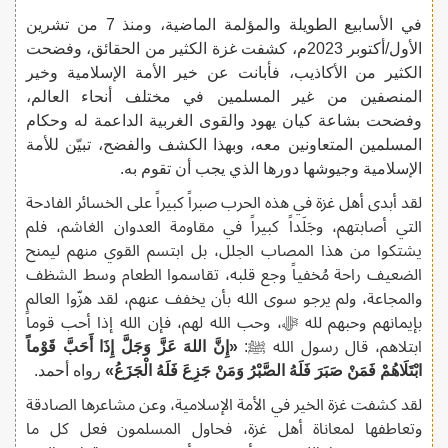
في الأسابيع الطويلة والمؤلمة الماضية، ومنذ 7 من تشرين
الأول/أكتوبر 2023م، كشفت غزة الكثير من الحقائق، وفضحت
الكثير من الأكاذيب، فأبانت عن خير الأمة الإسلامية وخير
المنصفين من غير المسلمين في مختلف أنحاء العالم،
وفضحت بشاعة كيان يهود والقوى الغربية الداعمة له وحكام
المسلمين المتعاونين معه، وبهذا الكشف والفضح، تبيّن للأمة
الإسلامية وجيوشها دورها الذي يجب أن تقوم به.
لقد أبدى أهل غزة في هذه الحرب صبراً كبيراً على الخسائر الفادحة
التي أصابتهم، وجَلَداً كبيراً في مقاومة العدوان الغاشم، فلم
يشتكوا من هذا المصاب الجلل، بل ابتسم القوي منهم ليمنح
الضعيف راحة مُخفياً وجع قلبه، تقاسموا الطعام وسط الشظف
والمجاعة، ولم يرجو سوى الله بأن يخفف عنهم، لقد هزّوا العالم
بإيمانهم وحبهم لله ﷻ، وحب الله لهم، فإن الله إذا أحب قوماً
ابتلاهم، قال رسول الله ﷺ:
«إِنَّ اللهَ عَزَّ وَجَلَّ إِذَا أَحَبَّ قَوْماً
ابْتَلَاهُمْ فَمَنْ صَبَرَ فَلَهُ الصَّبْرُ وَمَنْ جَزِعَ فَلَهُ الْجَزَعُ»
رواه أحمد.
لقد كشفت غزة الخير في الأمة الإسلامية، وعن مشاعرها الصادقة
وتعاطفها لمعاناة أهل غزة، فحاول المسلمون فعل كل ما