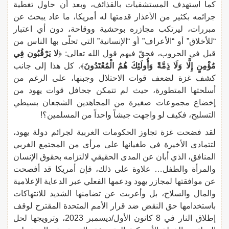
كما استهدف المستشفيات بالقذائف، وبعد أن حاول تغطية
جرائمه بكثير من الأعذار قدمتها له أمريكا، ما عاد يبحث عن
مبررات، ليرتكب مجازره بوحشية ووقاحة، دون أي اعتبار
“للأخلاق” أو “الأعراف” أو “الإنسانية” التي تحلّى بها الناس من
قبل في الحروب، فحقّ فيهم قول الله تعالى: ﴿
لا يَرْقُبُون فِي
مُؤْمِنٍ إِلَّا وَلَا ذِمَّةً وَأُولَئِكَ هُمُ الْمُعْتَدُونَ
﴾. كل هذا إلى جانب
كشف غزة لضعف قوات الاحتلال وجبنها، على الرغم من
أسلحتها المتطورة، حيث لم تتمكن جحافل قوات يهود من
إخضاع مجموعات صغيرة من المجاهدين الشجعان بسيطي
التسليح، فكيف لو واجهت جيشاً واحداً من المسلمين؟!
لقد فضحت غزة تجاوز الحكومات الغربية لجرائم دولة يهود،
لتتمادى الأخيرة في طغيانها على مرأى من المجتمع الغربي
المنافق، الذي أبان عن المدى الحقيقي لالتزامه بحقوق الإنسان
والمرأة والطفل… علاوة على ذلك، فإن أمريكا قد أفصحت
عن موافقتها لمجازر يهود ودعمها الفعلي عبر الدعاية الإعلامية
والمال والسلاح، بل وأعربت عن تضامنها الشديد للانتهاكات
باستخدامها حق النقض ضد قرار الأمم المتحدة المقترح لوقف
إطلاق النار في 8 كانون الأول/ديسمبر 2023، وترويجها لحل