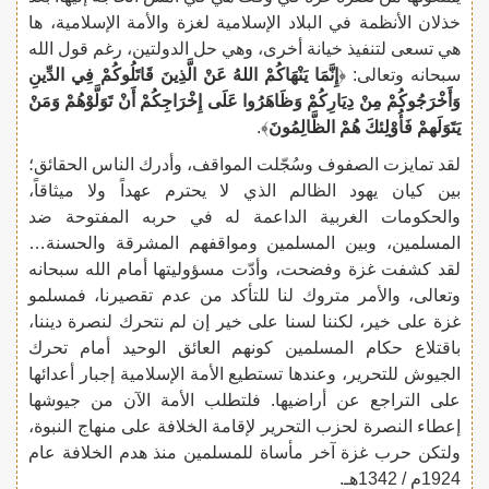
خذلان الأنظمة في البلاد الإسلامية لغزة والأمة الإسلامية، ها
هي تسعى لتنفيذ خيانة أخرى، وهي حل الدولتين، رغم قول الله
سبحانه وتعالى: ﴿
إِنَّمَا يَنْهَاكُمْ اللهُ عَنْ الَّذِينَ قَاتَلُوكُمْ فِي الدِّينِ
وَأَخْرَجُوكُمْ مِنْ دِيَارِكُمْ وَظَاهَرُوا عَلَى إِخْرَاجِكُمْ أَنْ تَوَلَّوْهُمْ وَمَنْ
يَتَوَلَهمْ فَأُوْلِئكَ هُمْ الظَّالِمُونَ
﴾.
لقد تمايزت الصفوف وسُجّلت المواقف، وأدرك الناس الحقائق؛
بين كيان يهود الظالم الذي لا يحترم عهداً ولا ميثاقاً،
والحكومات الغربية الداعمة له في حربه المفتوحة ضد
المسلمين، وبين المسلمين ومواقفهم المشرقة والحسنة…
لقد كشفت غزة وفضحت، وأدّت مسؤوليتها أمام الله سبحانه
وتعالى، والأمر متروك لنا للتأكد من عدم تقصيرنا، فمسلمو
غزة على خير، لكننا لسنا على خير إن لم نتحرك لنصرة ديننا،
باقتلاع حكام المسلمين كونهم العائق الوحيد أمام تحرك
الجيوش للتحرير، وعندها تستطيع الأمة الإسلامية إجبار أعدائها
على التراجع عن أراضيها. فلتطلب الأمة الآن من جيوشها
إعطاء النصرة لحزب التحرير لإقامة الخلافة على منهاج النبوة،
ولتكن حرب غزة آخر مأساة للمسلمين منذ هدم الخلافة عام
1924م / 1342هـ.