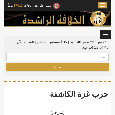
Toggle
مضى على هدم الخلافة
37411
يوماً
navigation
Toggle
gation
الخميس، 23 صفر 1448هـ | 06 أغسطس 2026م |
الساعة الآن:
12:54:47
(ت.م.م)
بحث
حرب غزة الكاشفة
(مترجم)