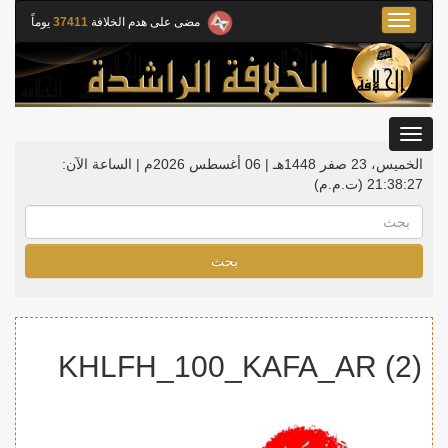
Toggle
مضى على هدم الخلافة
37411
يوماً
navigation
Toggle
gation
الخميس، 23 صفر 1448هـ | 06 أغسطس 2026م |
الساعة الآن:
21:38:27
(ت.م.م)
بحث
KHLFH_100_KAFA_AR (2)