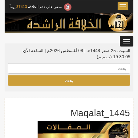
Toggle
مضى على هدم الخلافة
37413
يوماً
navigation
Toggle
gation
السبت، 25 صفر 1448هـ | 08 أغسطس 2026م |
الساعة الآن:
19:30:05
(ت.م.م)
بحث
Maqalat_1445