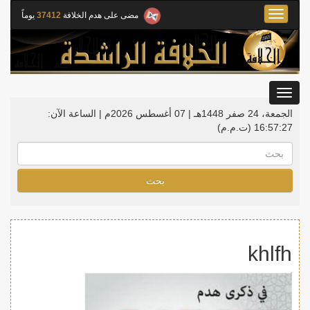
Toggle
مضى على هدم الخلافة
37412
يوماً
navigation
Toggle
gation
الجمعة، 24 صفر 1448هـ | 07 أغسطس 2026م |
الساعة الآن:
16:57:27
(ت.م.م)
بحث
khlfh