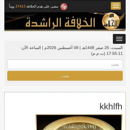
Toggle
مضى على هدم الخلافة
37413
يوماً
navigation
Toggle
gation
السبت، 25 صفر 1448هـ | 08 أغسطس 2026م |
الساعة الآن:
17:55:11
(ت.م.م)
بحث
kkhlfh