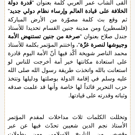
ألقى الشاب عمر العربي كلمة بعنوان “
قدرة دولة
الخلافة على قيادة العالم وإرساء نظام دولي جديد
”
ثم وقع بث كلمة مصوّرة من الأرض المباركة
(فلسطين) ومن مدينة جنين القسام تحديدا للأستاذ
جندل صلاح بعنوان “
صرخة من جنين تستنهض الأمة
وجيوشها لنصرة غزّة
“، واختتم المؤتمر بكلمة للأستاذ
محمد الناصر شويخة أكّد فيها أنّ الأمة اليوم قادرة
على استعادة مكانتها خير أمة أخرجت للناس لو
استعانت بالله واتخذت طريقة رسول الله صلى الله
عليه وسلم في إقامة الدولة بوصلتها ودليلها وتتخذ
حزب التحرير قائداً لها خاصة وأنها قد علمت صدقه
وثباته وقدرته على قيادتها.
وتخللت الكلمات ثلاث مداخلات لمقدم المؤتمر
الأستاذ نجم الدين شعيبن تحدّث فيها عن عبر
وقصص من التاريخ الإسلامي ومن بطولات