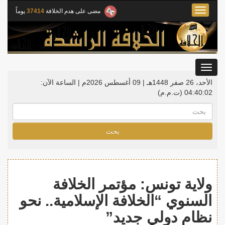
Toggle
مضى على هدم الخلافة
37414
يوماً
navigation
Toggle
gation
الأحد، 26 صفر 1448هـ | 09 أغسطس 2026م |
الساعة الآن:
04:40:04
(ت.م.م)
بحث
ولاية تونس: مؤتمر الخلافة
السنوي “الخلافة الإسلامية.. نحو
نظام دولي جديد”