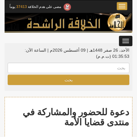
Toggle
مضى على هدم الخلافة
37413
يوماً
navigation
Toggle
gation
الأحد، 26 صفر 1448هـ | 09 أغسطس 2026م |
الساعة الآن:
01:35:54
(ت.م.م)
بحث
دعوة للحضور والمشاركة في
منتدى قضايا الأمة