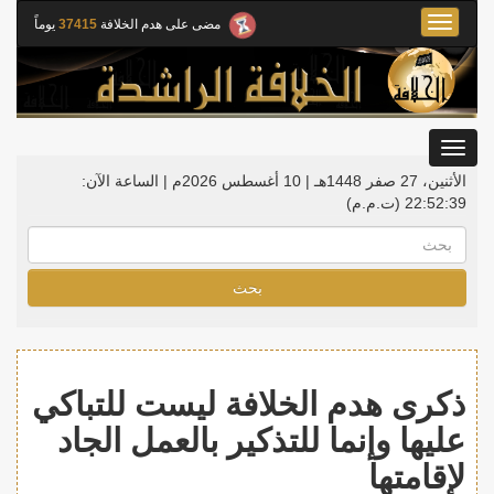
Toggle
مضى على هدم الخلافة
37415
يوماً
navigation
Toggle
gation
الأثنين، 27 صفر 1448هـ | 10 أغسطس 2026م |
الساعة الآن:
22:52:40
(ت.م.م)
بحث
ذكرى هدم الخلافة ليست للتباكي
عليها وإنما للتذكير بالعمل الجاد
لإقامتها