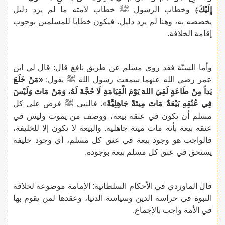
إِلَيْكَ
﴾ وخطاب الرسول ﷺ خطاب لأمته ما لم يرد دليل
يخصصه به، وهنا لم يرد دليل، فيكون خطابا للمسلمين بوجوب
إقامة الخلافة.
وأما السنّة فقد روى مسلم عن طريق نافع قال: قال لي ابن
عمر رضي الله عنهما سمعت رسول الله ﷺ يقول:
«مَنْ خَلَعَ
يَداً مِنْ طَاعَةٍ لَقِيَ اللهَ يَوْمَ الْقِيَامَةِ لَا حُجَّةَ لَهُ، وَمَنْ مَاتَ وَلَيْسَ
فِي عُنُقِهِ بَيْعَةٌ مَاتَ مِيتَةً جَاهِلِيَّةً
». فالنبي ﷺ فرض على كل
مسلم أن تكون في عنقه بيعة، ووصف من يموت وليس في
عنقه بيعة بأنه مات ميتة جاهلية. والبيعة لا تكون إلا للخليفة،
فالواجب هو وجود بيعة في عنق كل مسلم، أي وجود خليفة
يستحق في عنق كل مسلم بيعة بوجوده.
قال الماوردي في الأحكام السلطانية: الإمامة موضوعة لخلافة
النبوة في حراسة الدين وسياسة الدنيا، وعقدها لمن يقوم بها
في الأمة واجب بالإجماع.