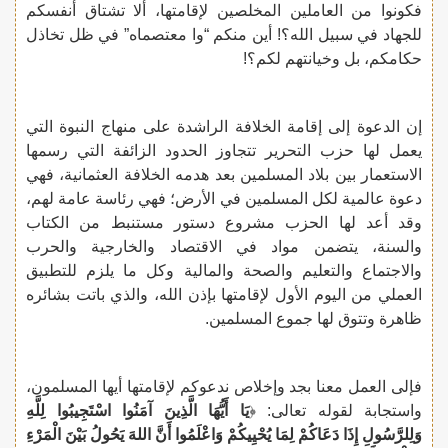
فكونوا من العاملين المخلصين لإقامتها، ألا تشتاق أنفسكم
للجهاد في سبيل الله؟! أين منكم “وا معتصماه” في ظل تخاذل
حكامكم، بل وخيانتهم لكم؟!
إن الدعوة إلى إقامة الخلافة الراشدة على منهاج النبوة التي
يعمل لها حزب التحرير تتجاوز الحدود الزائفة التي رسمها
الاستعمار بين بلاد المسلمين بعد هدمه الخلافة العثمانية، فهي
دعوة عالمية لكل المسلمين في الأرض؛ فهي رئاسة عامة لهم،
وقد أعد لها الحزب مشروع دستور مستنبط من الكتاب
والسنة، يتضمن مواد في الاقتصاد والخارجية والحرب
والاجتماع والتعليم والصحة والمالية وكل ما يلزم للتطبيق
العملي من اليوم الأول لإقامتها بإذن الله، والذي باتت بشائره
ظاهرة وتتوق لها جموع المسلمين.
فإلى العمل معنا بجد وإخلاص ندعوكم لإقامتها أيها المسلمون،
واستجابة لقوله تعالى: ﴿
يَا أَيُّهَا الَّذِينَ آمَنُوا اسْتَجِيبُوا لِلَّهِ
وَلِلرَّسُولِ إِذَا دَعَاكُمْ لِمَا يُحْيِيكُمْ وَاعْلَمُوا أَنَّ اللهَ يَحُولُ بَيْنَ الْمَرْءِ