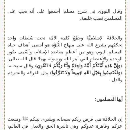
وقال النووي في شرح مسلم: أجمعوا على أنه يجب على
المسلمين نصب خليفة.
والخِلافةُ الإسلاميَّةُ وجمْعُ كلمة الأمَّة تحت سُلطان واحد
يَحكمُهم بشِرع الله على منهاج النُّبوَّة هو أسمى أهداف حياة
المسلم اليوم، وهو من أعظمِ مقاصدِ الإسلام، وأسْمى صُورِ
الوحدةِ والاعتصام التي أمَر الله ورسوله بهما؛ قال الله تعالى:
﴿
وَإِنَّ هَذِهِ أُمَّتُكُمْ أُمَّةً وَاحِدَةً وَأَنَا رَبُّكُمْ فَٱتَّقُونِ
﴾ وقال سبحانه:
﴿
وَاعْتَصِمُوا بِحَبْلِ اللهِ جَمِيعاً وَلَا تَفَرَّقُوا
﴾ بدل الفرقة والتشرذم
والذل.
أيها المسلمون
:
إن الخلافة هي فرض ربكم سبحانه وبشرى نبيكم ﷺ ومبعث
عزكم وقاهرة عدوكم وهي ناشرة الحق والعدل في العالم،