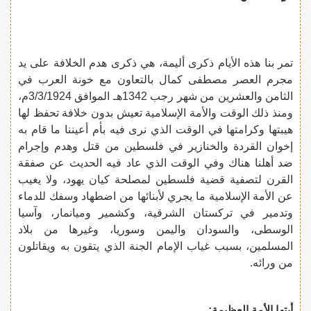
تمر بنا هذه الأيام ذكرى أليمة، هي ذكرى هدم الخلافة على يد
مجرم العصر مصطفى كمال بالتعاون مع خونة العرب في
الثامن والعشرين من شهر رجب 1342هـ الموافق 3/3/1924م،
ومنذ ذلك الوقت والأمة الإسلامية تعيش بدون خلافة تحفظ لها
هيبتها وكرامتها في الوقت الذي نرى فيه بأم أعيننا ما قام به
إخوان القردة والخنازير في فلسطين من قتل وهدم وإجرام
ضد أهلنا هناك وفي الوقت الذي عاد فيه الحديث عن صفقة
القرن لتصفية قضية فلسطين لمصلحة كيان يهود، ولا يغيب
عن الأمة الإسلامية ما يجري لأبنائها من اضطهاد وسفك للدماء
وتدمير في تركستان الشرقية، وكشمير وميانمار، وآسيا
الوسطى، والسودان واليمن وسوريا، وغيرها من بلاد
المسلمين، بسبب غياب الإمام الجنة الذي يتقون به ويقاتلون
من ورائه.
أيتها الأمة العظيمة: