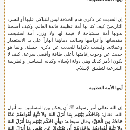
إن الحديث عن ذكرى هدم الخلافة ليس للتباكي عليها أو للسرد
التاريخيّ كيف كنا بها أمة عظيمة قائدة العالم، وكيف أصبحنا
بدونها أمة مستباحة لا قيمة لها ولا وزن، أمة استبيحت
مقدساتها وأعراضها وسالت دماؤها أنهاراً على يد الاستعمار
وعملائه. وليست ذكراها للحديث عن ذكرى جميلة، وإنما هو
حديث عن وجوب إقامتها بأعلى طاقة وأقصى سرعة، كيف لا
يكون الأمر كذلك وهي دولة الإسلام وكيانه السياسي والطريقة
الشرعية لتطبيق الإسلام.
أيتها الأمة العظيمة:
إن الله تعالى أمر رسوله ﷺ أن يحكم بين المسلمين بما أنزل
الله، فقال: ﴿
فَاحْكُم بَيْنَهُم بِمَا أَنزَلَ اللهُ وَلاَ تَتَّبِعْ أَهْوَاءهُمْ عَمَّا
جَاءكَ مِنَ الْحَقِّ
﴾ وقال سبحانه: ﴿
وَأَنِ احْكُم بَيْنَهُم بِمَا أَنزَلَ اللهُ
وَلاَ تَتَّبِعْ أَهْوَاءهُمْ وَاحْذَرْهُمْ أَن يَفْتِنُوكَ عَن بَعْضِ مَا أَنزَلَ اللهُ