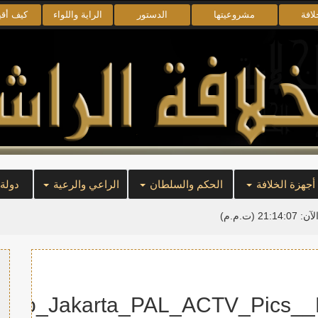
لافة
مشروعيتها
الدستور
الراية واللواء
كيف أق
أجهزة الخلافة
الحكم والسلطان
الراعي والرعية
دولة
لآن:
21:14:08
(ت.م.م)