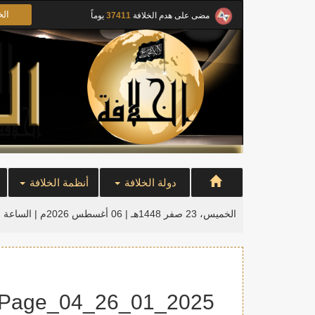
الخ
مضى على هدم الخلافة
37411
يوماً
دولة الخلافة
أنظمة الخلافة
الخميس، 23 صفر 1448هـ | 06 أغسطس 2026م |
الساعة ا
2025_01_26_Indo_Jakarta_PAL_ACTV_Pics__Page_04