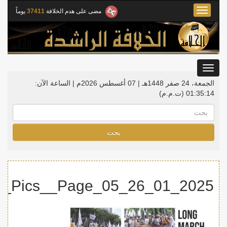
Toggle
مضى على هدم الخلافة
37411
يوماً
navigation
Toggle
gation
الجمعة، 24 صفر 1448هـ | 07 أغسطس 2026م |
الساعة الآن:
01:35:14
(ت.م.م)
بحث
2025_01_26_Indo_Jakarta_PAL_ACTV_Pics__Page_05