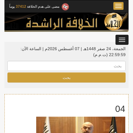
Toggle
مضى على هدم الخلافة
37412
يوماً
navigation
Toggle
gation
الجمعة، 24 صفر 1448هـ | 07 أغسطس 2026م |
الساعة الآن:
22:59:59
(ت.م.م)
بحث
04