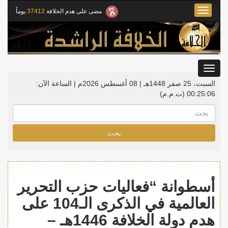
Toggle
مضى على هدم الخلافة
37412
يوماً
navigation
Toggle
gation
السبت، 25 صفر 1448هـ | 08 أغسطس 2026م |
الساعة الآن:
00:25:07
(ت.م.م)
بحث
أسطوانة “فعاليات حزب التحرير
العالمية في الذكرى الـ104 على
هدم دولة الخلافة 1446هـ –