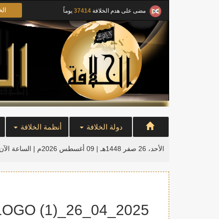
الخ
مضى على هدم الخلافة
37414
يوماً
دولة الخلافة
أنظمة الخلافة
الأحد، 26 صفر 1448هـ | 09 أغسطس 2026م |
الساعة الآن
2025_04_26_TNS_KHLFH_CONF_LOGO (1)