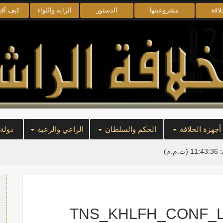
لافة
مشروعيتها
الدستور
الراية واللواء
كيف أق
أجهزة الخلافة
الحكم والسلطان
الراعي والرعية
دولة
:
11:43:36
(ت.م.م)