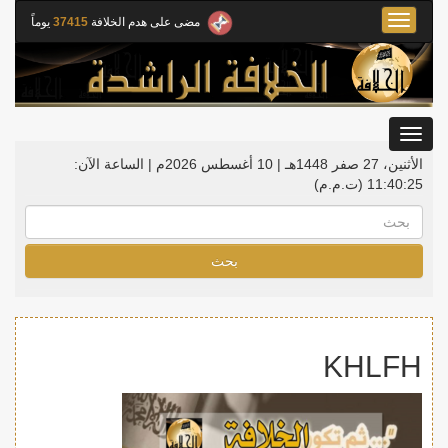
Toggle
مضى على هدم الخلافة
37415
يوماً
navigation
Toggle
gation
الأثنين، 27 صفر 1448هـ | 10 أغسطس 2026م |
الساعة الآن:
11:40:25
(ت.م.م)
بحث
KHLFH