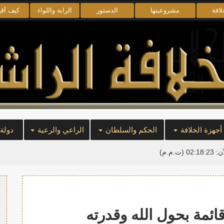
لافة
مشروعيتها
الدستور
الراية واللواء
كيف أق
أجهزة الخلافة
الحكم والسلطان
الراعي والرعية
دولة
آن:
02:18:23
(ت.م.م)
قائمة بحول الله وقدرته