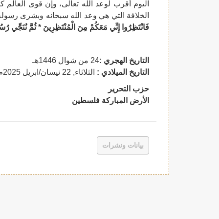
اليوم أقرب لوعد الله تعالى، وإن قوى العالم ك
الخلافة التي هي وعد الله سبحانه وبشرى رسول
فَانْتَظِرُوا إِنِّي مَعَكُمْ مِنَ الْمُنْتَظِرِينَ * ثُمَّ نُنَجِّي رُسُلَن
التاريخ الهجري :
24 من شوال 1446هـ
التاريخ الميلادي :
الثلاثاء, 22 نيسان/ابريل 2025
م
حزب التحرير
الأرض المباركة فلسطين
بيانات ونشرات