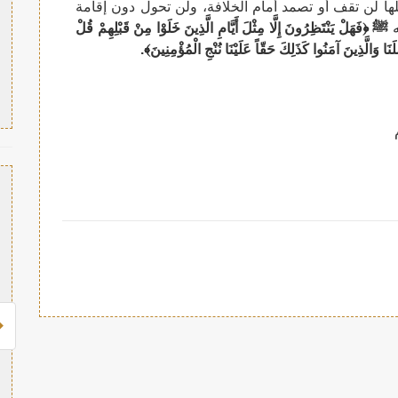
لها لن تقف أو تصمد أمام الخلافة، ولن تحول دون إقامة
ه
ﷺ
﴿فَهَلْ يَنْتَظِرُونَ إِلَّا مِثْلَ أَيَّامِ الَّذِينَ خَلَوْا مِنْ قَبْلِهِمْ قُلْ
َا وَالَّذِينَ آمَنُوا كَذَلِكَ حَقّاً عَلَيْنَا نُنْجِ الْمُؤْمِنِينَ﴾.