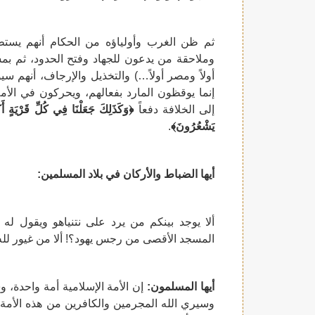
ثم ظن الغرب وأولياؤه من الحكام أنهم يست
وملاحقة من يدعون للجهاد وفتح الحدود، ثم بمسر
أولاً ومصر أولاً…) والتخذيل والإرجاف، أنهم س
إنما يوقظون المارد بفعالهم، ويحركون في الأمة 
إلى الخلافة دفعاً
﴿وَكَذَلِكَ جَعَلْنَا فِي كُلِّ قَرْيَةٍ أَكَ
يَشْعُرُونَ﴾
.
أيها الضباط والأركان في بلاد المسلمين:
ألا يوجد بينكم من يرد على نتنياهو ويقول له لت
المسجد الأقصى من رجس يهود؟! ألا من غيور لله
أيها المسلمون:
إن الأمة الإسلامية أمة واحدة، و
وسيري الله المجرمين والكافرين من هذه الأمة م