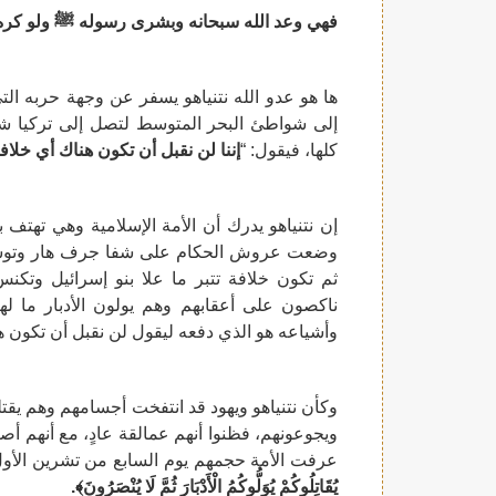
فهي وعد الله سبحانه وبشرى رسوله ﷺ ولو كره ن
ها هو عدو الله نتنياهو يسفر عن وجهة حربه ال
إلى شواطئ البحر المتوسط لتصل إلى تركيا شمالا
كلها، فيقول: “
إننا لن نقبل أن تكون هناك أي خل
إن نتنياهو يدرك أن الأمة الإسلامية وهي تهتف 
وضعت عروش الحكام على شفا جرف هار وتوشك
ثم تكون خلافة تتبر ما علا بنو إسرائيل وتكنس
ناكصون على أعقابهم وهم يولون الأدبار ما له
وأشياعه هو الذي دفعه ليقول لن نقبل أن تكون ه
وكأن نتنياهو ويهود قد انتفخت أجسامهم وهم يقتلو
ويجوعونهم، فظنوا أنهم عمالقة عادٍ، مع أنهم أصغر
عرفت الأمة حجمهم يوم السابع من تشرين الأول/أكتوبر 2023م، وقد خبرنا الله من قب
يُقَاتِلُوكُمْ يُوَلُّوكُمُ الْأَدْبَارَ ثُمَّ لَا يُنْصَرُونَ﴾.