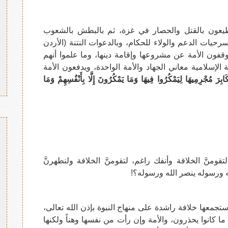
طيعون بالقتل والحصار في غزة، ثم بالبطش بالشعوب
حيات الدعم والولاء للحكام، وبالدعوات النتنة (الأردن
يوقفون الأمة عن مشروعها وإقامة دينها، وما علموا أنهم
الإسلامية معاني الجهاد والأمة الواحدة، ويدفعون الأمة
ابِرَ مُجْرِمِيهَا لِيَمْكُرُوا فِيهَا وَمَا يَمْكُرُونَ إِلَّا بِأَنْفُسِهِمْ وَمَا
قومنَّ الخلافة وأنفك راغم، لتقومنَّ الخلافة ولنطهرنَّ
 ورسوله ينصر الله ورسوله؟!
ستجمعها خلافة راشدة على منهاج النبوة بإذن الله تعالى،
ا كانوا يحذرون، والأمة وإن رأت من نفسها وهناً ولكنها