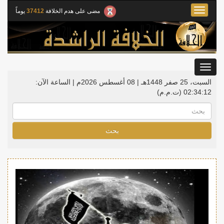
Toggle
مضى على هدم الخلافة
37412
يوماً
navigation
Toggle
gation
السبت، 25 صفر 1448هـ | 08 أغسطس 2026م |
الساعة الآن:
02:34:12
(ت.م.م)
بحث