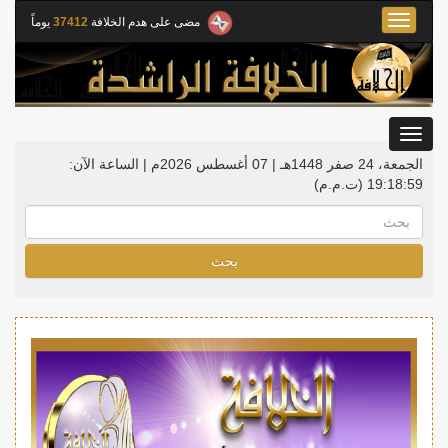
Toggle
مضى على هدم الخلافة
37412
يوماً
navigation
Toggle
gation
الجمعة، 24 صفر 1448هـ | 07 أغسطس 2026م |
الساعة الآن:
19:19:00
(ت.م.م)
بحث