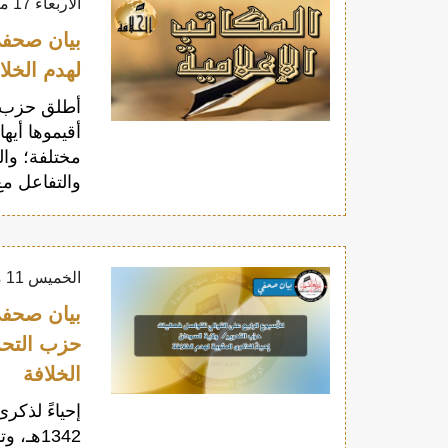
الأربعاء 17 مارس 2021
بيان صحفي
لهدم الخلا
أطلق حزب ال
أقيموها أيه
مختلفة؛ وال
والتفاعل مع
الخميس 11 مارس 2021
بيان صحفي 
حزب التحري
الخلافة
1342هـ،