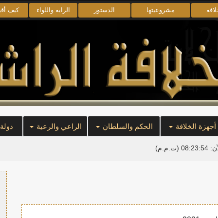
لافة
مشروعيتها
الدستور
الراية واللواء
كيف أق
أجهزة الخلافة
الحكم والسلطان
الراعي والرعية
دولة
آن:
08:23:55
(ت.م.م)