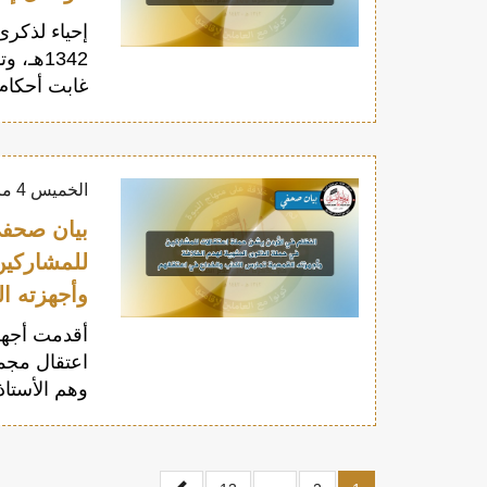
1342هـ،
غابت أحكام 
الخميس 4 مارس 2021
بيان صحفي
للمشاركين
وأجهزته ا
أقدمت أجهزة
اعتقال مجم
وهم الأستا