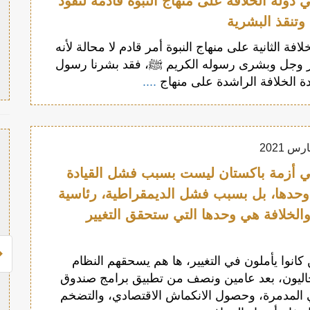
دولة الخلافة على منهاج النبوة قادمة لتقود
وتنقذ البشرية
لافة الثانية على منهاج النبوة أمر قادم لا محالة لأنه
ز وجل وبشرى رسوله الكريم ﷺ، فقد بشرنا رسول
ة الخلافة الراشدة على منهاج
....
 أزمة باكستان ليست بسبب فشل القيادة
وحدها، بل بسبب فشل الديمقراطية، رئاسية
والخلافة هي وحدها التي ستحقق التغيير
 كانوا يأملون في التغيير، ها هم يسحقهم النظام
حاليون، بعد عامين ونصف من تطبيق برامج صندوق
ي المدمرة، وحصول الانكماش الاقتصادي، والتضخم