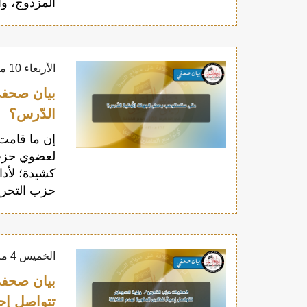
المزدوج، وا
الأربعاء 10 مارس 2021
بيان صحفي
الدّرس؟
إن ما قامت 
لعضوي حزب ا
كشيدة؛ لأدا
حزب التحري
الخميس 4 مارس 2021
بيان صحفي
تتواصل إحي