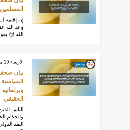
بيان صحفي 
المسلمين 
إن إقامة الخ
وعد الله ع
الله ﷺ بعود
الأربعاء 10 مارس 2021
بيان صحفي
السياسية 
وبرلمانية 
الحقيقي
الناس الذين
والحكام ال
النقد الدول