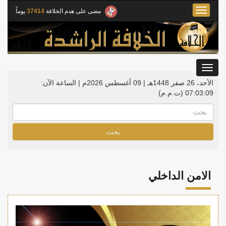
Toggle
مضى على هدم الخلافة
37414
يوماً
navigation
Toggle
gation
الأحد، 26 صفر 1448هـ | 09 أغسطس 2026م |
الساعة الآن:
07:03:10
(ت.م.م)
بحث
الامن الداخلي