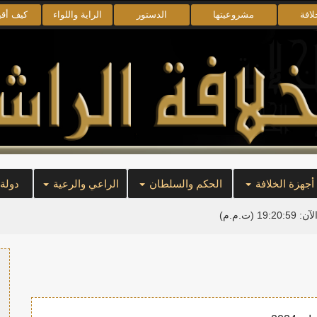
لافة
مشروعيتها
الدستور
الراية واللواء
كيف أق
أجهزة الخلافة
الحكم والسلطان
الراعي والرعية
دولة
لآن:
19:20:59
(ت.م.م)