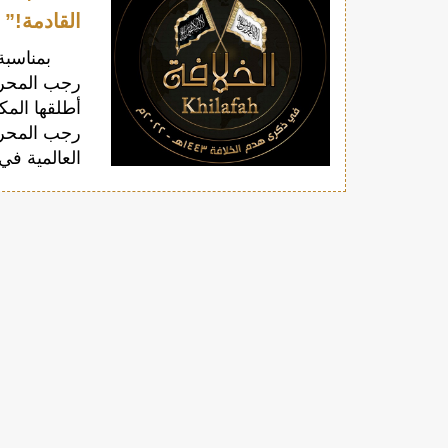
القادمة!”
أطلقها الم
العالمية ف