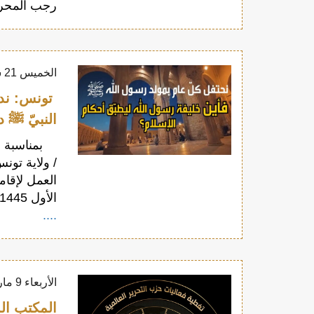
رجب المحرم 1342هـ. الجمعة، 28 رج
الخميس 21 سبتمبر 2023
تونس: ندوة
النبيّ ﷺ د
بمناسبة ذك
/ ولاية تون
الأول 1445هـ الموافق 23 أيلول/سبتمبر 2023م الساعة الرابعة
....
الأربعاء 9 مارس 2022
المكتب ال