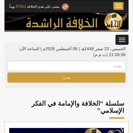
Toggle
مضى على هدم الخلافة
37411
يوماً
navigation
Toggle
gation
الخميس، 23 صفر 1448هـ | 06 أغسطس 2026م |
الساعة الآن:
21:00:57
(ت.م.م)
بحث
سلسلة “الخلافة والإمامة في الفكر
الإسلامي”