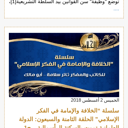
توضع "وظيفة" سن القوانين بيد السلطة التشريعية[1]،
....
الخميس 2 أغسطس 2018
سلسلة “الخلافة والإمامة في الفكر
الإسلامي” الحلقة الثامنة والسبعون: الدولة
العلمانية تموت بالسكتة الرأسمالية – ج1