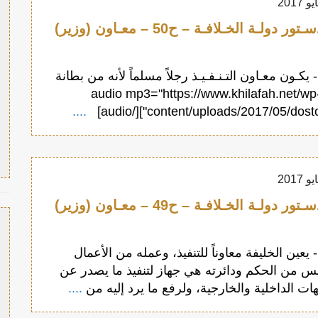
مشـروع دسـتور دولـة الخـلافـة – ح50 – معـاون (وزير)
لمادة 50 - يكـون معـاون التـنـفـيـذ رجلاً مسلماً لأنه من بطانة
لخليفة. [audio mp3="https://www.khilafah.net/wp-
....
content/uploads/2017/05/dostour50.m
مشـروع دسـتور دولـة الخـلافـة – ح49 – معـاون (وزير)
لمادة 49 - يعين الخليفة معاوناً للتنفيذ، وعمله من الأعمال
ليس من الحكم ودائرته هي جهاز لتنفيذ ما يصدر عن
هات الداخلية والخارجية، ولرفع ما يرد إليه من
....