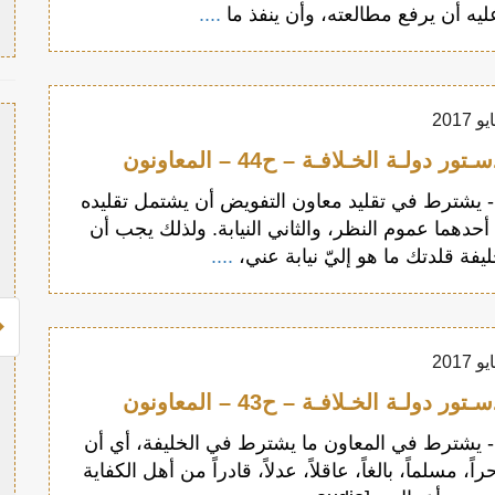
ليه أن يرفع مطالعته، وأن ينفذ ما
....
 دولـة الخـلافـة – ح44 – المعاونون
لمادة 44 - يشترط في تقليد معاون التفويض أن يشتمل تقليده
حدهما عموم النظر، والثاني النيابة. ولذلك يجب أن
يفة قلدتك ما هو إليّ نيابة عني،
....
 دولـة الخـلافـة – ح43 – المعاونون
لمادة 43 - يشترط في المعاون ما يشترط في الخليفة، أي أن
اً، مسلماً، بالغاً، عاقلاً، عدلاً، قادراً من أهل الكفاية