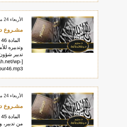
الأربعاء 24 مايو 2017
مشـروع دسـتور
ا
وتدبيره للأ
تدبير شؤون
ah.net/wp-
p3"][/audio]
الأربعاء 24 مايو 2017
مشـروع دسـتور
ا
من تدبير، و