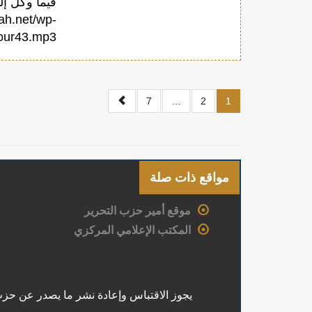
ah.net/wp-
p3"][/audio]
7
…
2
1
مواقع ذات صلة
موقع أمير حزب التحرير
المكتب الإعلامي المركزي
يجوز الاقتباس وإعادة نشر ما يصدر عن حزب ا