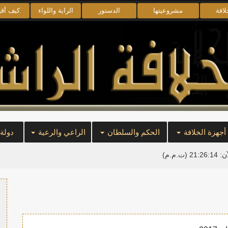
لافة
مشروعيتها
الدستور
الراية واللواء
كيف أق
أجهزة الخلافة
الحكم والسلطان
الراعي والرعية
دولة
آن:
21:26:14
(ت.م.م)