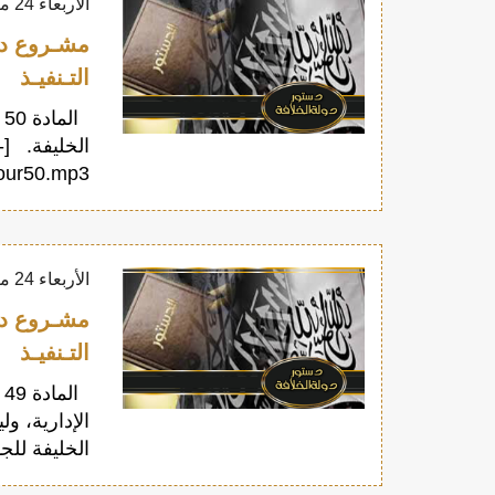
الأربعاء 24 مايو 2017
التـنفيـذ
ا
ا
p3"][/audio]
الأربعاء 24 مايو 2017
التـنفيـذ
ا
الإدارية، و
الخليفة للج