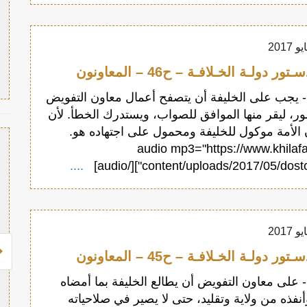
 دولـة الخـلافـة – ح46 – المعاونون
لمادة 46 - يجب على الخليفة أن يتصفح أعمال معاون التفويض
مور، ليقر منها الموافق للصواب، ويستدرك الخطأ. لأن
 الأمة موكول للخليفة ومحمول على اجتهاده هو.
[audio mp3="https://www.khilaf
....
content/uploads/2017/05/dostour46.m
 دولـة الخـلافـة – ح45 – المعاونون
لمادة 45 - على معاون التفويض أن يطالع الخليفة بما أمضاه
أنفذه من ولاية وتقليد، حتى لا يصير في صلاحياته