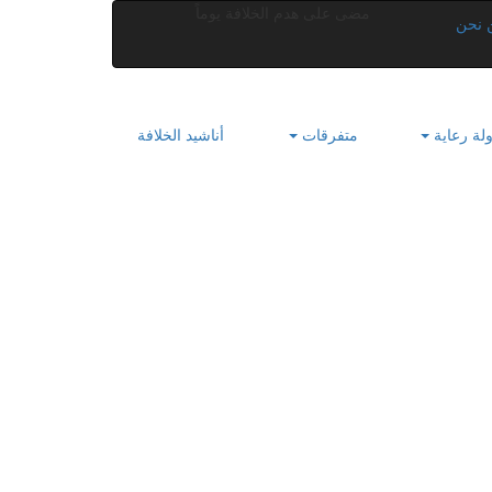
مضى على هدم الخلافة
يوماً
 نحن
لة رعاية
متفرقات
أناشيد الخلافة