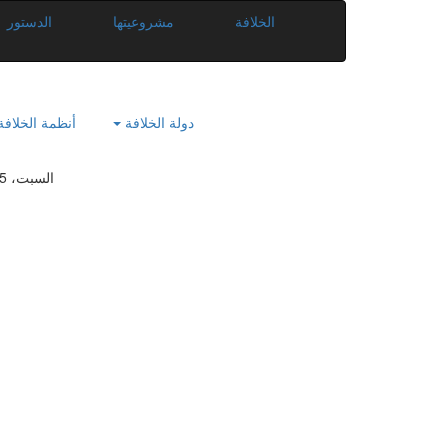
الخلافة
مشروعيتها
الدستور
دولة الخلافة
أنظمة الخلاف
السبت، 25 صفر 1448هـ | 08 أغسطس 2026م |